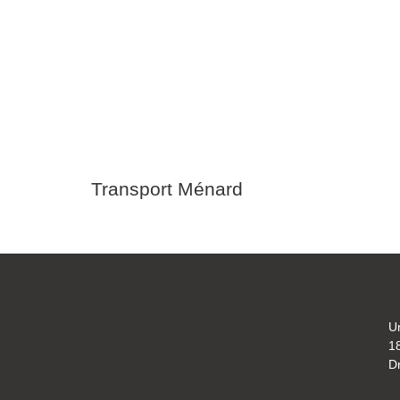
Transport Ménard
Un
18
D