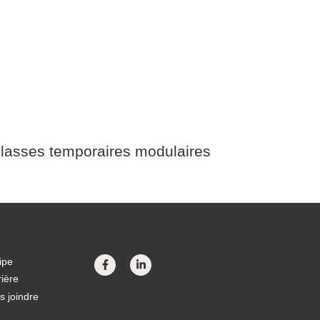
lasses temporaires modulaires
ipe
ière
s joindre