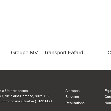
Groupe MV – Transport Fafard
C
 à Un architectes
À propos
Équ
0, rue Saint-Damase, suite 102
Services
Carr
rummondville (Québec) J2B 6G9
Réalisations
Nou