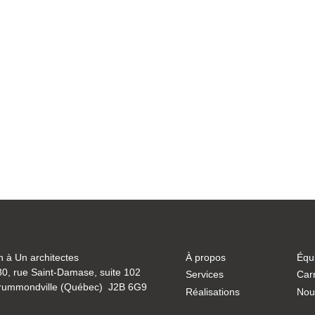
 à Un architectes
À propos
Équ
0, rue Saint-Damase, suite 102
Services
Carr
rummondville (Québec) J2B 6G9
Réalisations
Nou